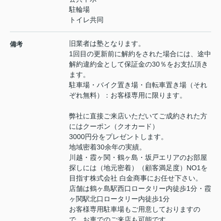
駐輪場
トイレ共同
旧業者は塾となります。
備考
1回目の更新前に解約をされた場合には、途中
解約違約金として保証金の30％をお支払頂き
ます。
駐車場・バイク置き場・自転車置き場（それ
ぞれ無料）：お客様専用に限ります。
弊社に直接ご来店いただいてご成約された方
にはクーポン（クオカード）
3000円分をプレゼントします。
地域密着30余年の実績。
川越・霞ヶ関・鶴ヶ島・坂戸エリアのお部屋
探しには（地元密着）（顧客満足度）NO1を
目指す株式会社 白金商事にお任せ下さい。
店舗は鶴ヶ島駅西口ロータリー内徒歩1分・霞
ヶ関駅北口ロータリー内徒歩1分
お客様専用駐車場もご用意しておりますの
で、お車でのご来店も可能です。