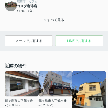
喫茶店・カフェ
コメダ珈琲店
547ｍ（7分）
すべて見る
メールで共有する
LINEで共有する
近隣の物件
鶴ヶ島市大字鶴ヶ丘
鶴ヶ島市大字鶴ヶ丘
- (56.98㎡)
- (52.02㎡)