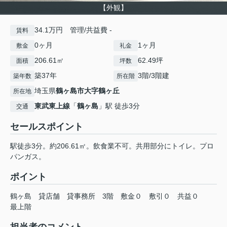
【外観】
34.1万円 管理/共益費 -
賃料
0ヶ月
1ヶ月
敷金
礼金
206.61㎡
62.49坪
面積
坪数
築37年
3階/3階建
築年数
所在階
埼玉県
鶴ヶ島市
大字鶴ヶ丘
所在地
東武東上線
「
鶴ヶ島
」駅 徒歩3分
交通
セールスポイント
駅徒歩3分。約206.61㎡。飲食業不可。共用部分にトイレ。プロ
パンガス。
ポイント
鶴ヶ島
貸店舗
貸事務所
3階
敷金０
敷引０
共益０
最上階