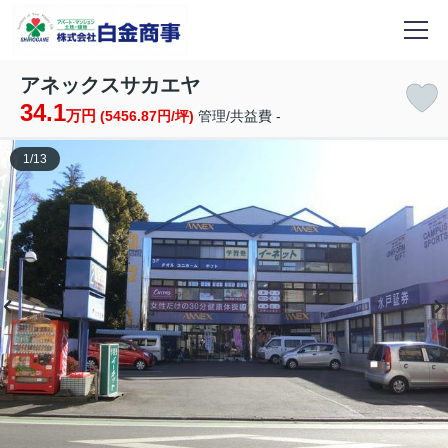
アネックスサカエヤ
34.1
万円
(5456.87円/坪)
管理/共益費 -
1
/
13