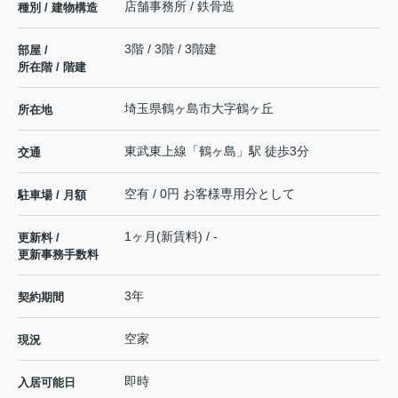
店舗事務所 / 鉄骨造
種別 / 建物構造
3階 / 3階 / 3階建
部屋 /
所在階 / 階建
埼玉県
鶴ヶ島市
大字鶴ヶ丘
所在地
東武東上線
「
鶴ヶ島
」駅 徒歩3分
交通
空有 / 0円 お客様専用分として
駐車場 / 月額
1ヶ月(新賃料) / -
更新料 /
更新事務手数料
3年
契約期間
空家
現況
即時
入居可能日