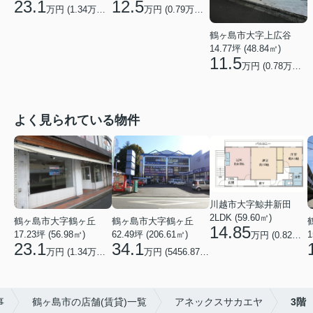
23.1
12.5
万円 (
1.34
万円/坪)
万円 (
0.79
万円/坪)
鶴ヶ島市大字上広谷
14.77坪 (48.84㎡)
11.5
万円 (
0.78
万円/坪)
よく見られている物件
川越市大字鯨井新田
2LDK (59.60㎡)
鶴ヶ島市大字鶴ヶ丘
鶴ヶ島市大字鶴ヶ丘
14.85
62.49坪 (206.61㎡)
17.23坪 (56.98㎡)
1
万円 (0.82万円/坪)
34.1
23.1
万円 (5456.87円/坪)
万円 (1.34万円/坪)
事
鶴ヶ島市の店舗(賃貸)一覧
アネックスサカエヤ
3階