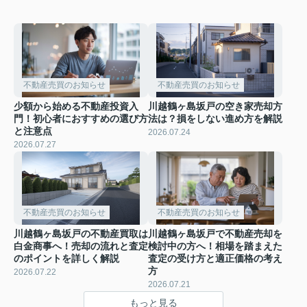
不動産売買のお知らせ
不動産売買のお知らせ
少額から始める不動産投資入
川越鶴ヶ島坂戸の空き家売却方
門！初心者におすすめの選び方
法は？損をしない進め方を解説
と注意点
2026.07.24
2026.07.27
不動産売買のお知らせ
不動産売買のお知らせ
川越鶴ヶ島坂戸の不動産買取は
川越鶴ヶ島坂戸で不動産売却を
白金商事へ！売却の流れと査定
検討中の方へ！相場を踏まえた
のポイントを詳しく解説
査定の受け方と適正価格の考え
方
2026.07.22
2026.07.21
もっと見る