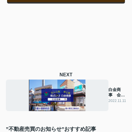
NEXT
白金商
事 会社
紹介動画
2022.11.11
”不動産売買のお知らせ”おすすめ記事