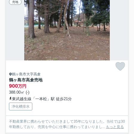
売地
鶴ヶ島市大字高倉
鶴ヶ島市高倉売地
900
万円
388.00㎡ (-)
東武越生線「一本松」駅 徒歩21分
浄化槽排水
不動産業界に携わらせていただきまして35年になりました。当社では30
年勤務しており、売買を中心に仕事に携わってまいりまし...
もっと見る