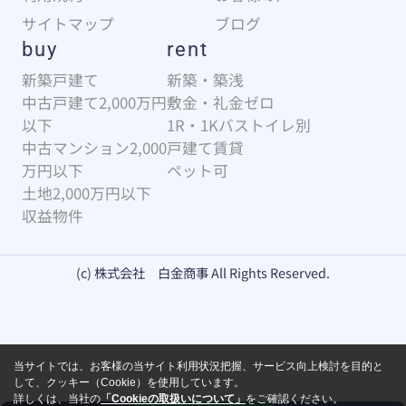
サイトマップ
ブログ
buy
rent
新築戸建て
新築・築浅
中古戸建て2,000万円
敷金・礼金ゼロ
以下
1R・1Kバストイレ別
中古マンション2,000
戸建て賃貸
万円以下
ペット可
土地2,000万円以下
収益物件
(c) 株式会社 白金商事 All Rights Reserved.
当サイトでは、お客様の当サイト利用状況把握、サービス向上検討を目的と
して、クッキー（Cookie）を使用しています。
詳しくは、当社の
「Cookieの取扱いについて」
をご確認ください。