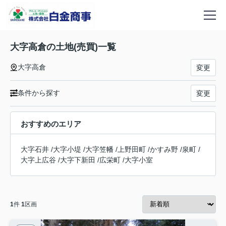
大字高倉の土地(売買)一覧
大字高倉
変更
条件から探す
変更
おすすめのエリア
大字石井
/
大字小堤
/
大字笠幡
/
上野田町
/
かすみ野
/
泉町
/
大字上広谷
/
大字下新田
/
広栄町
/
大字小室
1
件
1
区画