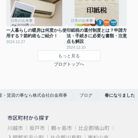
日常の出来事
日常の出来事
一人暮らしの暖房は何度から使
印紙税の還付制度とは？申請方
用する？節約術もご紹介！
法・手続きに必要な書類・注意
点も解説
2024.12.27
2024.12.10
もっと見る
ブログトップへ
産・賃貸の事なら株式会社白金商事
ブログ
春になりました
市区町村から探す
川越市
坂戸市
鶴ヶ島市
比企郡鳩山町
入間郡毛呂山町
比企郡川島町
東松山市