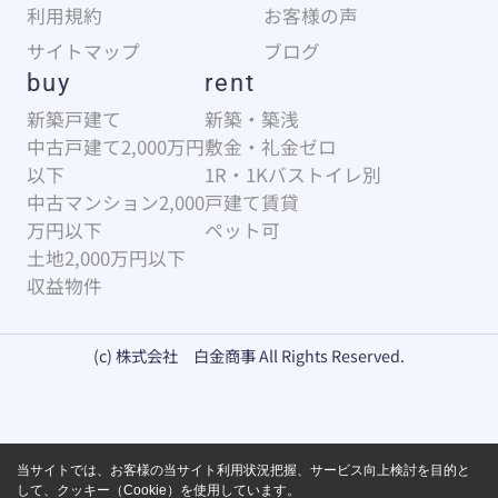
利用規約
お客様の声
サイトマップ
ブログ
buy
rent
新築戸建て
新築・築浅
中古戸建て2,000万円
敷金・礼金ゼロ
以下
1R・1Kバストイレ別
中古マンション2,000
戸建て賃貸
万円以下
ペット可
土地2,000万円以下
収益物件
(c) 株式会社 白金商事 All Rights Reserved.
当サイトでは、お客様の当サイト利用状況把握、サービス向上検討を目的と
して、クッキー（Cookie）を使用しています。