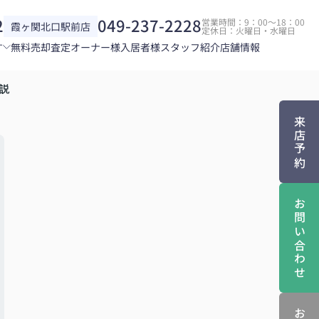
2
049-237-2228
営業時間：9：00～18：00
霞ヶ関北口駅前店
定休日：火曜日・水曜日
す
無料売却査定
オーナー様
入居者様
スタッフ紹介
店舗情報
説
来店予約
お問い合わせ