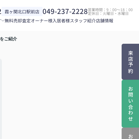
2
049-237-2228
営業時間：9：00～18：00
霞ヶ関北口駅前店
定休日：火曜日・水曜日
す
無料売却査定
オーナー様
入居者様
スタッフ紹介
店舗情報
をご紹介
来店予約
お問い合わせ