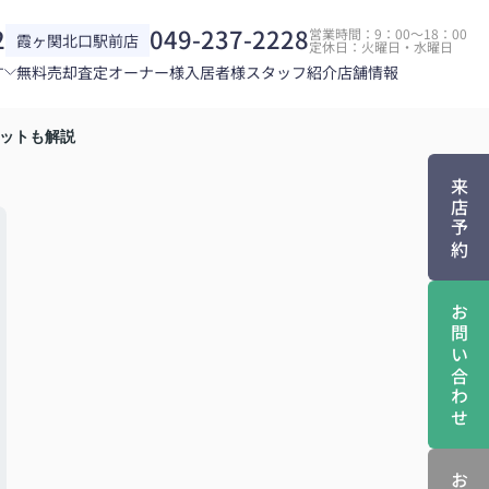
2
049-237-2228
営業時間：9：00～18：00
霞ヶ関北口駅前店
定休日：火曜日・水曜日
す
無料売却査定
オーナー様
入居者様
スタッフ紹介
店舗情報
ットも解説
来店予約
お問い合わせ