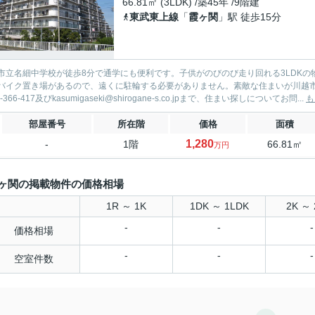
66.81㎡ (3LDK) /築45年 /9階建
東武東上線
「
霞ヶ関
」駅 徒歩15分
市立名細中学校が徒歩8分で通学にも便利です。子供がのびのび走り回れる3LDKの物
バイク置き場があるので、遠くに駐輪する必要がありません。素敵な住まいが川越
0-366-417及びkasumigaseki@shirogane-s.co.jpまで、住まい探しについてお問...
も
部屋番号
所在階
価格
面積
1,280
-
1階
66.81㎡
万円
ヶ関の掲載物件の価格相場
1R ～ 1K
1DK ～ 1LDK
2K ～ 
-
-
-
価格相場
-
-
-
空室件数