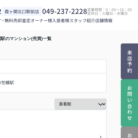
2
049-237-2228
営業時間：9：00～18：00
霞ヶ関北口駅前店
定休日：火曜日・水曜日
す
無料売却査定
オーナー様
入居者様
スタッフ紹介
店舗情報
関駅のマンション(売買)一覧
来店予約
/
笠幡駅
お問い合わせ