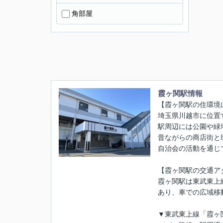
角部屋
霞ヶ関駅情報
【霞ヶ関駅の住環境
埼玉県川越市に位置
駅周辺には公園や緑
昔ながらの商店街と
自治会の活動を通じ
【霞ヶ関駅の交通ア
霞ヶ関駅は東武東上
あり、車での広域移
▼東武東上線「霞ヶ