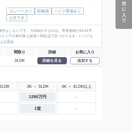
お気に入り
エレベーター
駐輪場
バイク置場あり
公共下水
件はこちらです。今回紹介するのは、専有面積が66.81平
市エリアの東武東上線霞ヶ関近辺で見つかります。いつでも
っと見る
間取り
詳細
お気に入り
3LDK
詳細を見る
追加する
2LDK
3K ～ 3LDK
4K ～ 4LDK以上
1280万円
-
1室
-