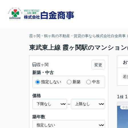
霞ヶ関・鶴ヶ島の不動産・賃貸の事なら株式会社白金商事
東武東上線 霞ヶ関駅のマンション(
お
霞ヶ関
変更
新築・中古
若
指定しない
新築
中古
価格
1
1
棟
～
中古
築年数