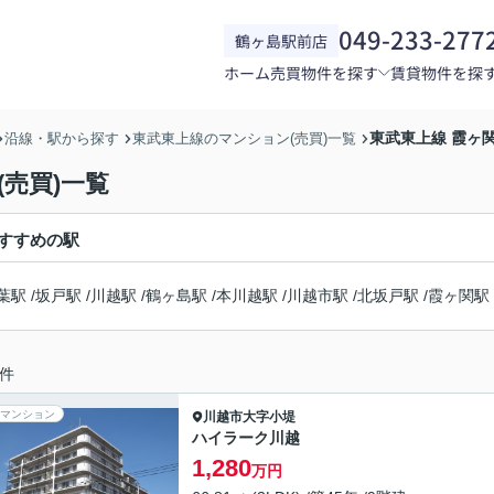
049-233-277
鶴ヶ島駅前店
ホーム
売買物件を探す
賃貸物件を探
東武東上線 霞ヶ
沿線・駅から探す
東武東上線のマンション(売買)一覧
売買)一覧
すすめの駅
葉駅
/
坂戸駅
/
川越駅
/
鶴ヶ島駅
/
本川越駅
/
川越市駅
/
北坂戸駅
/
霞ヶ関駅
件
マンション
川越市
大字小堤
ハイラーク川越
1,280
万円