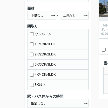
面積
～
川越
間取り
米。
ワンルーム
012
1K/1DK/1LDK
2K/2DK/2LDK
霞
3K/3DK/3LDK
4K/4DK/4LDK
5K以上
駅・バス停からの時間