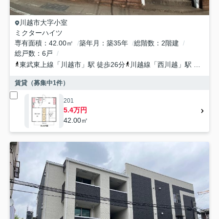
川越市
大字小室
ミクターハイツ
専有面積
42.00㎡
築年月
築35年
総階数
2階建
総戸数
6戸
東武東上線
「
川越市
」駅 徒歩26分
川越線
「
西川越
」駅 徒歩4分
賃貸（募集中
1
件）
201
5.4万円
42.00㎡