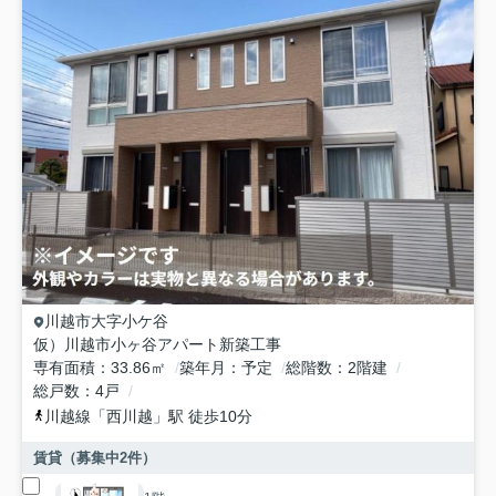
川越市
大字小ケ谷
仮）川越市小ヶ谷アパート新築工事
専有面積
33.86㎡
築年月
予定
総階数
2階建
総戸数
4戸
川越線
「
西川越
」駅 徒歩10分
賃貸（募集中
2
件）