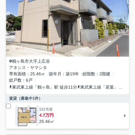
鶴ヶ島市
大字上広谷
アネシス・ヤマシタ
専有面積
25.46㎡
築年月
築19年
総階数
2階建
総戸数
6戸
東武東上線
「
鶴ヶ島
」駅 徒歩11分
東武東上線
「
若葉
」駅 徒歩19分
賃貸（募集中
1
件）
101号室
4.7万円
25.46㎡