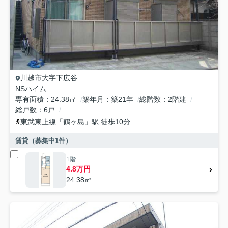
川越市
大字下広谷
NSハイム
専有面積
24.38㎡
築年月
築21年
総階数
2階建
総戸数
6戸
東武東上線
「
鶴ヶ島
」駅 徒歩10分
賃貸（募集中
1
件）
1階
4.8万円
24.38㎡