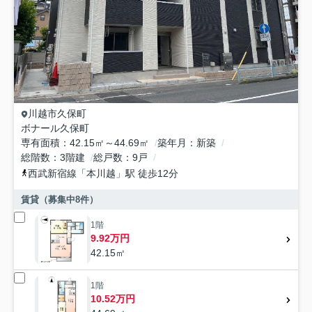
川越市
久保町
ボナール久保町
専有面積
42.15㎡～44.69㎡
築年月
新築
総階数
3階建
総戸数
9戸
西武新宿線
「
本川越
」駅 徒歩12分
賃貸（募集中
8
件）
1階
9.92万円
42.15㎡
1階
10.52万円