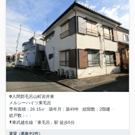
入間郡毛呂山町
岩井東
メルシーハイツ東毛呂
専有面積
26.15㎡
築年月
築49年
総階数
2階建
総戸数
-
東武越生線
「
東毛呂
」駅 徒歩5分
賃貸（募集中
2
件）