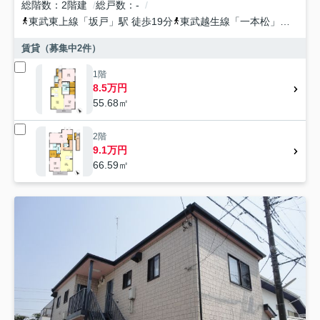
総階数
2階建
総戸数
-
東武東上線
「
坂戸
」駅 徒歩19分
東武越生線
「
一本松
」駅 徒歩24分
賃貸（募集中
2
件）
1階
8.5万円
55.68㎡
2階
9.1万円
66.59㎡