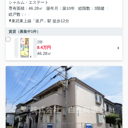
シャルム・エステート
専有面積
46.28㎡
築年月
築10年
総階数
3階建
総戸数
-
東武東上線
「
坂戸
」駅 徒歩12分
賃貸（募集中
1
件）
2階
8.4万円
46.28㎡