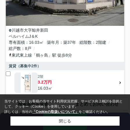
川越市
大字鯨井新田
ベルハイムJ＆K
専有面積
16.03㎡
築年月
築37年
総階数
2階建
総戸数
8戸
東武東上線
「
鶴ヶ島
」駅 徒歩8分
賃貸（募集中
2
件）
2階
3.2万円
16.03㎡
当サイトでは、お客様の当サイト利用状況把握、サービス向上検討を目的と
2階
検索条件を変更
まとめてお問い合わせ
して、クッキー（Cookie）を使用しています。
3.2万円
詳しくは、当社の
「Cookieの取扱いについて」
をご確認ください。
16.03㎡
来店予約
お問い合わせ
電話
閉じる