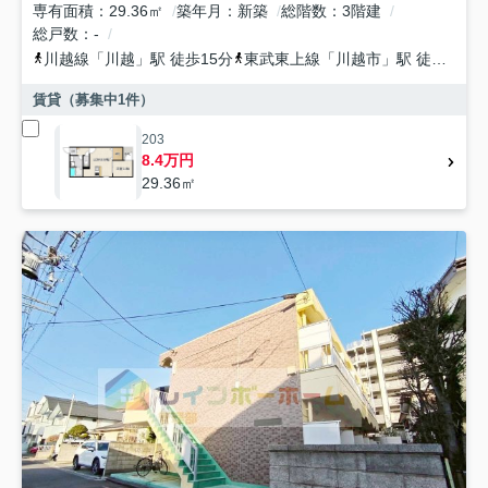
専有面積
29.36㎡
築年月
新築
総階数
3階建
総戸数
-
川越線
「
川越
」駅 徒歩15分
東武東上線
「
川越市
」駅 徒歩25分
賃貸（募集中
1
件）
203
8.4万円
29.36㎡