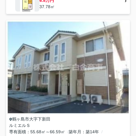
6.8万円
37.78㎡
鶴ヶ島市
大字下新田
ルミエルＳ
専有面積
55.68㎡～66.59㎡
築年月
築14年