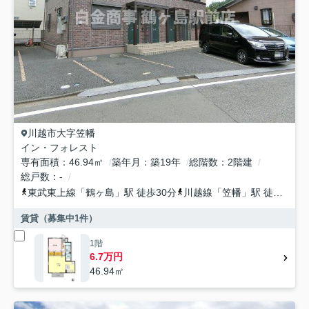
川越市
大字笠幡
イン・フォレスト
専有面積
46.94㎡
築年月
築19年
総階数
2階建
総戸数
-
東武東上線
「
鶴ヶ島
」駅 徒歩30分
川越線
「
笠幡
」駅 徒歩25分
賃貸（募集中
1
件）
1階
6.7万円
46.94㎡