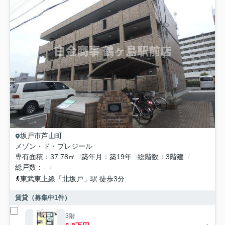
坂戸市
芦山町
メゾン・ド・プレジール
専有面積
37.78㎡
築年月
築19年
総階数
3階建
総戸数
-
東武東上線
「
北坂戸
」駅 徒歩3分
賃貸（募集中
1
件）
3階