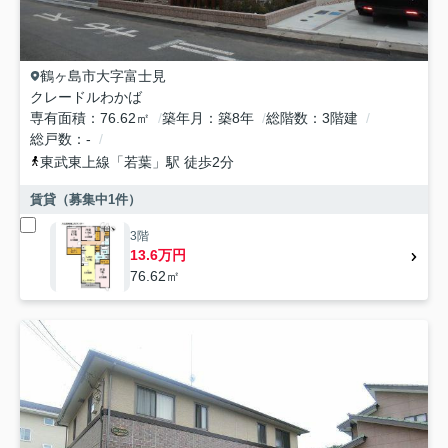
鶴ヶ島市
大字富士見
クレードルわかば
専有面積
76.62㎡
築年月
築8年
総階数
3階建
総戸数
-
東武東上線
「
若葉
」駅 徒歩2分
賃貸（募集中
1
件）
3階
13.6万円
76.62㎡