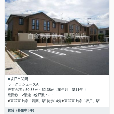
坂戸市
関間
ラ・グラシューズA
専有面積
50.38㎡～62.38㎡
築年月
築11年
総階数
2階建
総戸数
-
東武東上線
「
若葉
」駅 徒歩14分
東武東上線
「
坂戸
」駅 徒歩14分
賃貸（募集中
3
件）