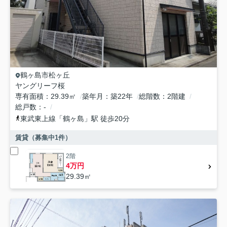
鶴ヶ島市
松ヶ丘
ヤングリーフ桜
専有面積
29.39㎡
築年月
築22年
総階数
2階建
総戸数
-
東武東上線
「
鶴ヶ島
」駅 徒歩20分
賃貸（募集中
1
件）
2階
4万円
29.39㎡