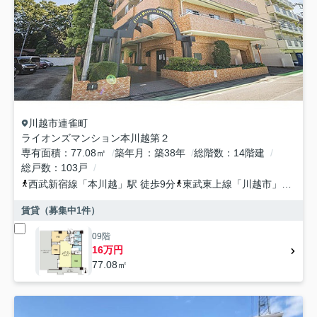
川越市
連雀町
ライオンズマンション本川越第２
専有面積
77.08㎡
築年月
築38年
総階数
14階建
総戸数
103戸
西武新宿線
「
本川越
」駅 徒歩9分
東武東上線
「
川越市
」駅 徒歩11分
賃貸（募集中
1
件）
09階
16万円
77.08㎡