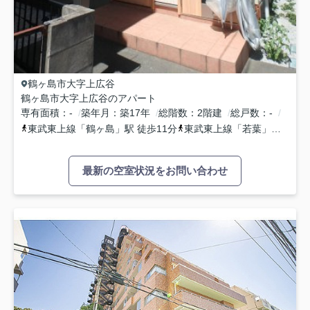
鶴ヶ島市
大字上広谷
鶴ヶ島市大字上広谷のアパート
専有面積
-
築年月
築17年
総階数
2階建
総戸数
-
東武東上線
「
鶴ヶ島
」駅 徒歩11分
東武東上線
「
若葉
」駅 徒歩17分
最新の空室状況をお問い合わせ