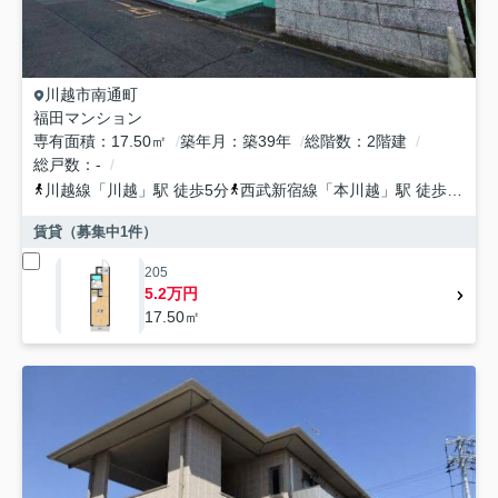
川越市
南通町
福田マンション
専有面積
17.50㎡
築年月
築39年
総階数
2階建
総戸数
-
川越線
「
川越
」駅 徒歩5分
西武新宿線
「
本川越
」駅 徒歩10分
賃貸（募集中
1
件）
205
5.2万円
17.50㎡