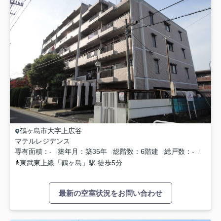
鶴ヶ島市
大字上広谷
マテルレジデンス
専有面積
-
築年月
築35年
総階数
6階建
総戸数
-
東武東上線
「
鶴ヶ島
」駅 徒歩5分
最新の空室状況をお問い合わせ