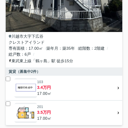
川越市
大字下広谷
クレストアイランド
専有面積
17.00㎡
築年月
築35年
総階数
2階建
総戸数
6戸
東武東上線
「
鶴ヶ島
」駅 徒歩15分
賃貸（募集中
2
件）
103
3.4万円
17.00㎡
201
3.5万円
17.00㎡