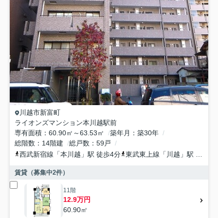
川越市
新富町
ライオンズマンション本川越駅前
専有面積
60.90㎡～63.53㎡
築年月
築30年
総階数
14階建
総戸数
59戸
西武新宿線
「
本川越
」駅 徒歩4分
東武東上線
「
川越
」駅 徒歩13分
賃貸（募集中
2
件）
11階
12.9万円
60.90㎡