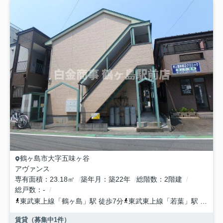
鶴ヶ島市
大字五味ヶ谷
アヴァンス
専有面積
23.18㎡
築年月
築22年
総階数
2階建
総戸数
-
東武東上線
「
鶴ヶ島
」駅 徒歩7分
東武東上線
「
若葉
」駅 徒歩25分
賃貸（募集中
1
件）