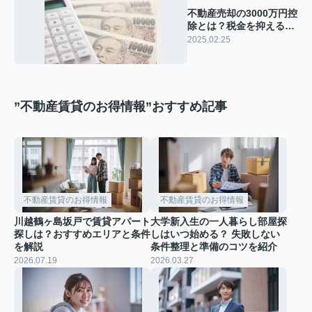
不動産売却の3000万円控
除とは？税金を抑えるた
めの要件を解説
2025.02.25
”不動産賃貸のお得情報”おすすめ記事
不動産賃貸のお得情報
不動産賃貸のお得情報
川越鶴ヶ島坂戸で賃貸アパート
大学新入生の一人暮らし部屋探
探しは？おすすめエリアと条件
しはいつ始める？ 失敗しない
を解説
条件整理と準備のコツを紹介
2026.07.19
2026.03.27